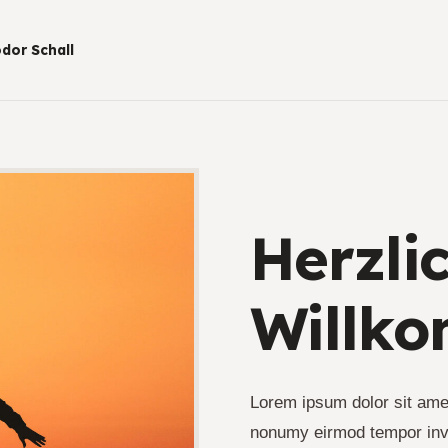
dor Schall
Herzli
Willk
Lorem ipsum dolor sit amet
nonumy eirmod tempor invi